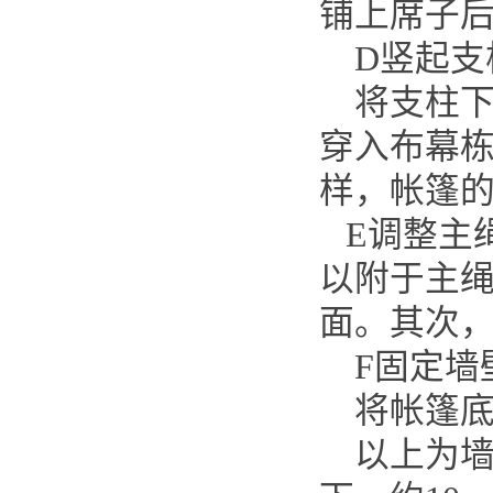
铺上席子
D竖起支
将支柱下
穿入布幕
样，帐篷
E调整主
以附于主
面。其次
F固定墙
将帐篷底
以上为墙